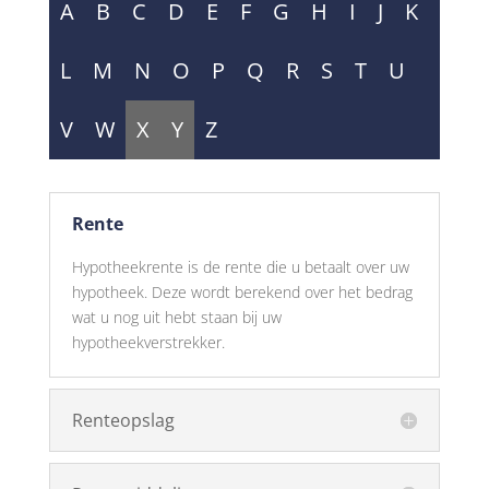
A
B
C
D
E
F
G
H
I
J
K
L
M
N
O
P
Q
R
S
T
U
V
W
X
Y
Z
Rente
Hypotheekrente is de rente die u betaalt over uw
hypotheek. Deze wordt berekend over het bedrag
wat u nog uit hebt staan bij uw
hypotheekverstrekker.
Renteopslag