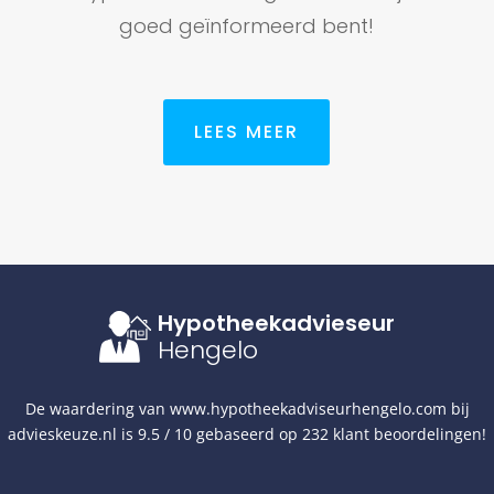
goed geïnformeerd bent!
LEES MEER
Hypotheekadvieseur
Hengelo
De waardering van
www.hypotheekadviseurhengelo.com
bij
advieskeuze.nl
is
9.5
/
10
gebaseerd op
232
klant beoordelingen!