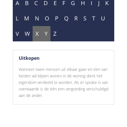
A
B
C
D
E
F
G
H
I
J
K
L
M
N
O
P
Q
R
S
T
U
V
W
X
Y
Z
Uitkopen
Wanneer twee mensen uit elkaar gaan en één van
beiden wil blijven wonen in de woning dient het
eigendom verdeeld te worden. Als er sprake is van
overwaarde is de één een vergoeding verschuldigd
aan de ander.